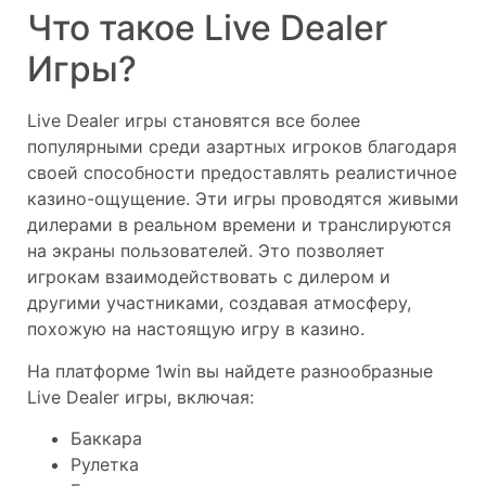
Что такое Live Dealer
Игры?
Live Dealer игры становятся все более
популярными среди азартных игроков благодаря
своей способности предоставлять реалистичное
казино-ощущение. Эти игры проводятся живыми
дилерами в реальном времени и транслируются
на экраны пользователей. Это позволяет
игрокам взаимодействовать с дилером и
другими участниками, создавая атмосферу,
похожую на настоящую игру в казино.
На платформе 1win вы найдете разнообразные
Live Dealer игры, включая:
Баккара
Рулетка