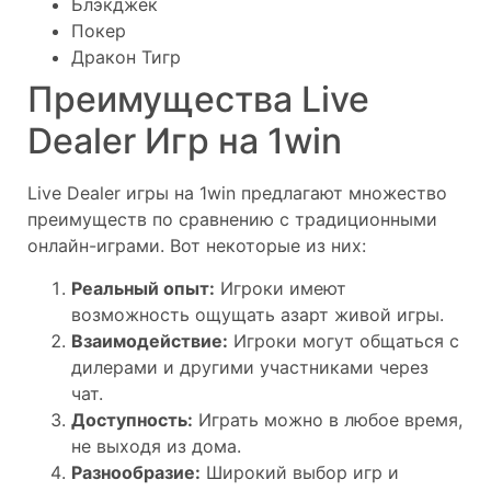
Блэкджек
Покер
Дракон Тигр
Преимущества Live
Dealer Игр на 1win
Live Dealer игры на 1win предлагают множество
преимуществ по сравнению с традиционными
онлайн-играми. Вот некоторые из них:
Реальный опыт:
Игроки имеют
возможность ощущать азарт живой игры.
Взаимодействие:
Игроки могут общаться с
дилерами и другими участниками через
чат.
Доступность:
Играть можно в любое время,
не выходя из дома.
Разнообразие:
Широкий выбор игр и