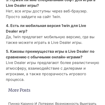
Live Dealer игры?
Нет, все игры доступны через веб-браузер.
Просто зайдите на сайт 1win.
4. Есть ли мобильная версия 1win для Live
Dealer игр?
Да, 1win предлагает мобильную версию, где вы
также можете играть в Live Dealer игры.
5. Каковы преимущества игры в Live Dealer по
сравнению с обычными онлайн-играми?
Live Dealer игры предлагают более реалистичную
атмосферу, взаимодействие с дилерами и
игроками, а также прозрачность игрового
процесса.
More Posts
Пинко Казино И Лотереи: Возможность Выиграть