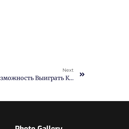
Next
Пинко Казино И Лотереи: Возможность Выиграть Крупно
Photo Gallery