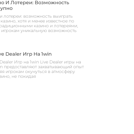
о И Лотереи: Возможность
рупно
и лотереи: возможность выиграть
казино, хотя и менее известное по
традиционными казино и лотереями,
т игрокам уникальную возможность
e Dealer Игр На 1win
Dealer Игр на 1win Live Dealer игры на
in предоставляют захватывающий опыт
ляя игрокам окунуться в атмосферу
зино, не покидая