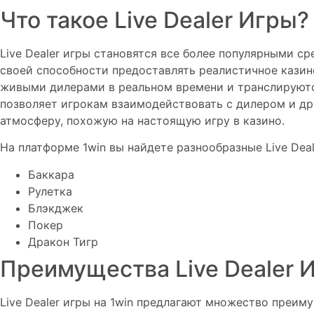
Что такое Live Dealer Игры?
Live Dealer игры становятся все более популярными с
своей способности предоставлять реалистичное кази
живыми дилерами в реальном времени и транслируютс
позволяет игрокам взаимодействовать с дилером и др
атмосферу, похожую на настоящую игру в казино.
На платформе 1win вы найдете разнообразные Live Deal
Баккара
Рулетка
Блэкджек
Покер
Дракон Тигр
Преимущества Live Dealer И
Live Dealer игры на 1win предлагают множество преим