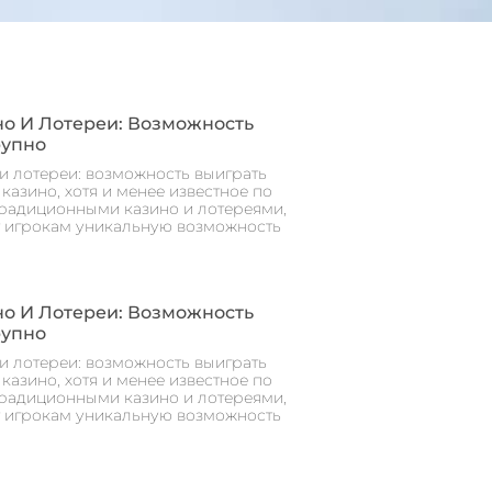
о И Лотереи: Возможность
рупно
и лотереи: возможность выиграть
казино, хотя и менее известное по
традиционными казино и лотереями,
т игрокам уникальную возможность
о И Лотереи: Возможность
рупно
и лотереи: возможность выиграть
казино, хотя и менее известное по
традиционными казино и лотереями,
т игрокам уникальную возможность