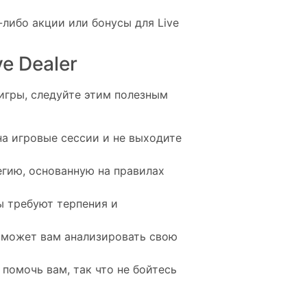
-либо акции или бонусы для Live
e Dealer
 игры, следуйте этим полезным
на игровые сессии и не выходите
егию, основанную на правилах
ы требуют терпения и
оможет вам анализировать свою
помочь вам, так что не бойтесь