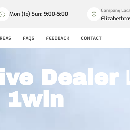
Company Loca
Mon (to) Sun: 9:00-5:00
Elizabethto
REAS
FAQS
FEEDBACK
CONTACT
ive Dealer 
1win