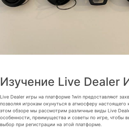
Изучение Live Dealer 
Live Dealer игры на платформе 1win предоставляют за
позволяя игрокам окунуться в атмосферу настоящего к
этом обзоре мы рассмотрим различные виды Live Dealer
особенности, преимущества и советы по игре, чтобы в
выбор при регистрации на этой платформе.