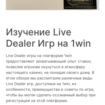
Изучение Live
Dealer Игр на 1win
Live Dealer игры на платформе 1win
предоставляют захватывающий опыт ставок,
позволяя игрокам окунуться в атмосферу
настоящего казино, не покидая своего дома. В
этом обзоре мы рассмотрим различные виды
Live Dealer игр, доступные на 1win, их
особенности, преимущества и советы по игре,
чтобы вы могли сделать осознанный выбор при
регистрации на этой платформе.