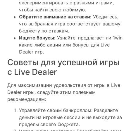
экспериментировать с разными играми,
чтобы найти свою любимую.
Обратите внимание на ставки:
Убедитесь,
что выбранная игра соответствует вашему
бюджету по ставкам.
Ищите бонусы:
Узнайте, предлагает ли 1win
какие-либо акции или бонусы для Live
Dealer игр.
Советы для успешной игры
с Live Dealer
Для максимизации удовольствия от игры в Live
Dealer игры, следуйте этим полезным
рекомендациям:
Управляйте своим банкроллом: Разделите
деньги на игровые сессии и не выходите за
пределы своего бюджета.