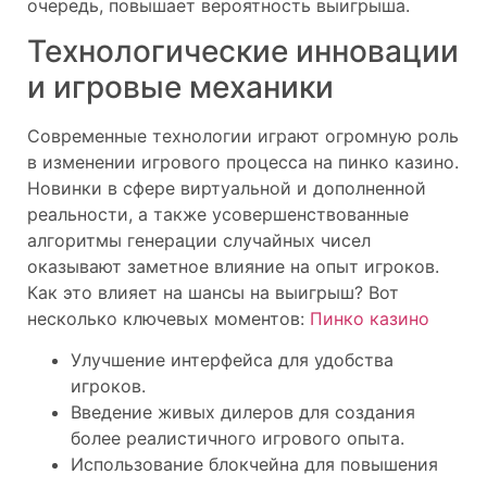
очередь, повышает вероятность выигрыша.
Технологические инновации
и игровые механики
Современные технологии играют огромную роль
в изменении игрового процесса на пинко казино.
Новинки в сфере виртуальной и дополненной
реальности, а также усовершенствованные
алгоритмы генерации случайных чисел
оказывают заметное влияние на опыт игроков.
Как это влияет на шансы на выигрыш? Вот
несколько ключевых моментов:
Пинко казино
Улучшение интерфейса для удобства
игроков.
Введение живых дилеров для создания
более реалистичного игрового опыта.
Использование блокчейна для повышения