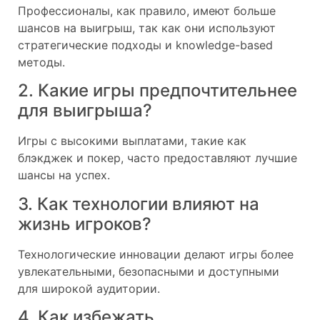
Профессионалы, как правило, имеют больше
шансов на выигрыш, так как они используют
стратегические подходы и knowledge-based
методы.
2. Какие игры предпочтительнее
для выигрыша?
Игры с высокими выплатами, такие как
блэкджек и покер, часто предоставляют лучшие
шансы на успех.
3. Как технологии влияют на
жизнь игроков?
Технологические инновации делают игры более
увлекательными, безопасными и доступными
для широкой аудитории.
4. Как избежать