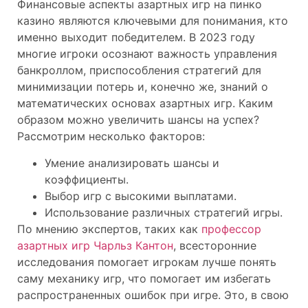
Финансовые аспекты азартных игр на пинко
казино являются ключевыми для понимания, кто
именно выходит победителем. В 2023 году
многие игроки осознают важность управления
банкроллом, приспособления стратегий для
минимизации потерь и, конечно же, знаний о
математических основах азартных игр. Каким
образом можно увеличить шансы на успех?
Рассмотрим несколько факторов:
Умение анализировать шансы и
коэффициенты.
Выбор игр с высокими выплатами.
Использование различных стратегий игры.
По мнению экспертов, таких как
профессор
азартных игр Чарльз Кантон
, всесторонние
исследования помогает игрокам лучше понять
саму механику игр, что помогает им избегать
распространенных ошибок при игре. Это, в свою