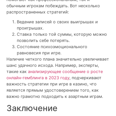
обычным игрокам побеждать. Вот несколько
распространенных стратегий:
Ведение записей о своих выигрышах и
проигрышах.
Ставка только той суммы, которую можно
позволить себе потерять.
Состояние психоэмоционального
равновесия при игре.
Наличие четкого плана значительно увеличивает
шанс удачного исхода. Например, эксперты,
такие как
анализирующее сообщение о росте
онлайн-гемблинга в 2023 году
, подчеркивают
важность стратегии при игре в казино, что
является прямым удостоверением того, как
важно грамотно подходить к азартным играм.
Заключение