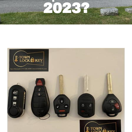
2023?