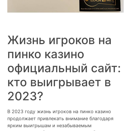
Жизнь игроков на
пинко казино
официальный сайт:
кто выигрывает в
2023?
В 2023 году жизнь игроков на пинко казино
продолжает привлекать внимание благодаря
ярким выигрышам и незабываемым