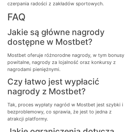
czerpania radości z zakładów sportowych.
FAQ
Jakie są główne nagrody
dostępne w Mostbet?
Mostbet oferuje różnorodne nagrody, w tym bonusy
powitalne, nagrody za lojalność oraz konkursy z
nagrodami pieniężnymi.
Czy łatwo jest wypłacić
nagrody z Mostbet?
Tak, proces wypłaty nagród w Mostbet jest szybki i
bezproblemowy, co sprawia, że jest to jedna z
atrakcji platformy.
Jakie ograniczenia dotyczą