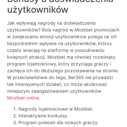
użytkowników
Jak wpływają nagrody na doświadczenia
użytkowników? Rola nagród w Mostbet promocjach
w zwiększaniu emocji użytkowników polega na ich
bezpośrednim wpływie na użytkowników, którzy
często wracają na platformę w poszukiwaniu
kolejnych atrakcji. Mostbet ma również rozwinięty
program lojalnościowy, który przyciąga graczy i
zachęca ich do dłuższego pozostawania na stronie.
W przeciwieństwie do tego, Bet365 nie prowadzi
tak intensywnych działań, co może skutkować
mniejszym zaangażowaniem użytkowników
Mostbet online
.
Nagrody lojalnościowe w Mostbet.
Interaktywne konkursy.
Program poleceń dla nowych graczy.