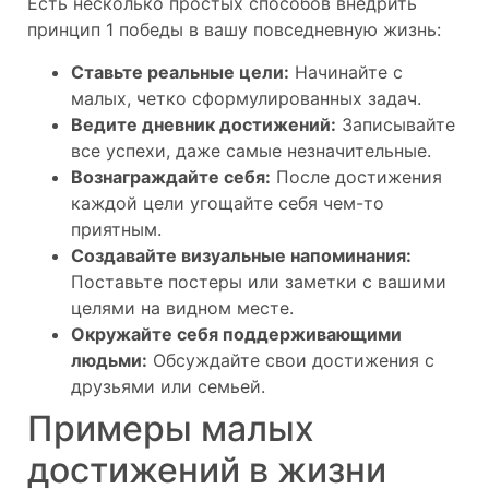
Есть несколько простых способов внедрить
принцип 1 победы в вашу повседневную жизнь:
Ставьте реальные цели:
Начинайте с
малых, четко сформулированных задач.
Ведите дневник достижений:
Записывайте
все успехи, даже самые незначительные.
Вознаграждайте себя:
После достижения
каждой цели угощайте себя чем-то
приятным.
Создавайте визуальные напоминания:
Поставьте постеры или заметки с вашими
целями на видном месте.
Окружайте себя поддерживающими
людьми:
Обсуждайте свои достижения с
друзьями или семьей.
Примеры малых
достижений в жизни