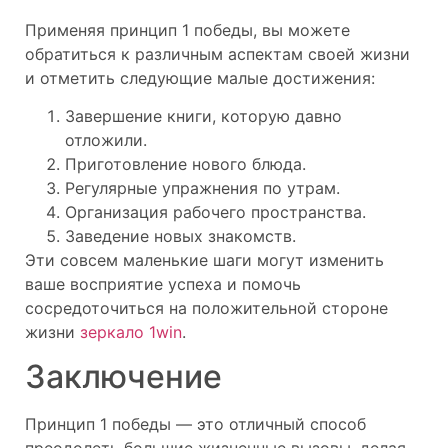
Применяя принцип 1 победы, вы можете
обратиться к различным аспектам своей жизни
и отметить следующие малые достижения:
Завершение книги, которую давно
отложили.
Приготовление нового блюда.
Регулярные упражнения по утрам.
Организация рабочего пространства.
Заведение новых знакомств.
Эти совсем маленькие шаги могут изменить
ваше восприятие успеха и помочь
сосредоточиться на положительной стороне
жизни
зеркало 1win
.
Заключение
Принцип 1 победы — это отличный способ