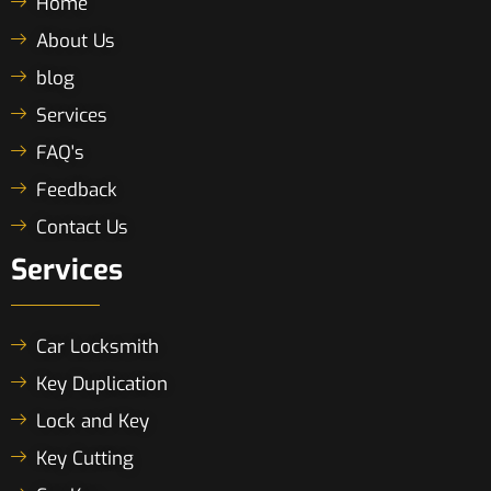
Home
About Us
blog
Services
FAQ's
Feedback
Contact Us
Services
Car Locksmith
Key Duplication
Lock and Key
Key Cutting