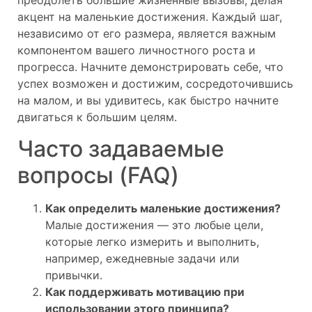
преодолеть большие жизненные вызовы, делая
акцент на маленькие достижения. Каждый шаг,
независимо от его размера, является важным
компонентом вашего личностного роста и
прогресса. Начните демонстрировать себе, что
успех возможен и достижим, сосредоточившись
на малом, и вы удивитесь, как быстро начните
двигаться к большим целям.
Часто задаваемые
вопросы (FAQ)
Как определить маленькие достижения?
Малые достижения — это любые цели,
которые легко измерить и выполнить,
например, ежедневные задачи или
привычки.
Как поддерживать мотивацию при
использовании этого принципа?