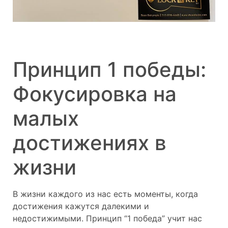
Принцип 1 победы:
Фокусировка на
малых
достижениях в
жизни
В жизни каждого из нас есть моменты, когда
достижения кажутся далекими и
недостижимыми. Принцип “1 победа” учит нас