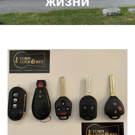
жизни