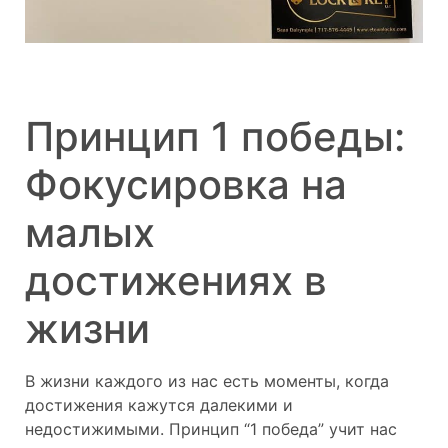
Принцип 1 победы:
Фокусировка на
малых
достижениях в
жизни
В жизни каждого из нас есть моменты, когда
достижения кажутся далекими и
недостижимыми. Принцип “1 победа” учит нас