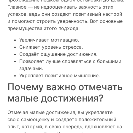
Главное — не недооценивать важность этих
успехов, ведь они создают позитивный настрой
и помогают строить уверенность. Вот основные
преимущества этого подхода:
Увеличивает мотивацию.
Снижает уровень стресса.
Создаёт ощущение достижения.
Позволяет лучше справляться с большими
задачами.
Укрепляет позитивное мышление.
Почему важно отмечать
малые достижения?
Отмечая малые достижения, вы укрепляете
свою самооценку и создаете положительный
опыт, который, в свою очередь, вдохновляет на