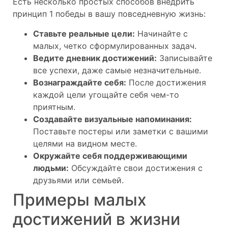
Есть несколько простых способов внедрить
принцип 1 победы в вашу повседневную жизнь:
Ставьте реальные цели:
Начинайте с
малых, четко сформулированных задач.
Ведите дневник достижений:
Записывайте
все успехи, даже самые незначительные.
Вознаграждайте себя:
После достижения
каждой цели угощайте себя чем-то
приятным.
Создавайте визуальные напоминания:
Поставьте постеры или заметки с вашими
целями на видном месте.
Окружайте себя поддерживающими
людьми:
Обсуждайте свои достижения с
друзьями или семьей.
Примеры малых
достижений в жизни