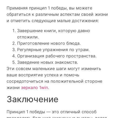
Применяя принцип 1 победы, вы можете
обратиться к различным аспектам своей жизни
и отметить следующие малые достижения:
Завершение книги, которую давно
отложили.
Приготовление нового блюда.
Регулярные упражнения по утрам.
Организация рабочего пространства.
Заведение новых знакомств.
Эти совсем маленькие шаги могут изменить
ваше восприятие успеха и помочь
сосредоточиться на положительной стороне
жизни
зеркало 1win
.
Заключение
Принцип 1 победы — это отличный способ