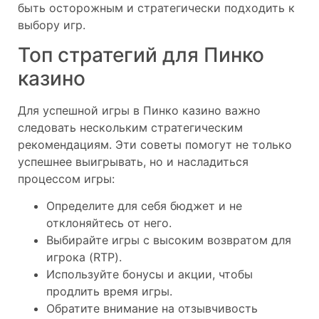
быть осторожным и стратегически подходить к
выбору игр.
Топ стратегий для Пинко
казино
Для успешной игры в Пинко казино важно
следовать нескольким стратегическим
рекомендациям. Эти советы помогут не только
успешнее выигрывать, но и насладиться
процессом игры:
Определите для себя бюджет и не
отклоняйтесь от него.
Выбирайте игры с высоким возвратом для
игрока (RTP).
Используйте бонусы и акции, чтобы
продлить время игры.
Обратите внимание на отзывчивость