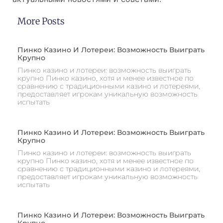
More Posts
Пинко Казино И Лотереи: Возможность Выиграть
Крупно
Пинко казино и лотереи: возможность выиграть
крупно Пинко казино, хотя и менее известное по
сравнению с традиционными казино и лотереями,
предоставляет игрокам уникальную возможность
испытать
Пинко Казино И Лотереи: Возможность Выиграть
Крупно
Пинко казино и лотереи: возможность выиграть
крупно Пинко казино, хотя и менее известное по
сравнению с традиционными казино и лотереями,
предоставляет игрокам уникальную возможность
испытать
Пинко Казино И Лотереи: Возможность Выиграть