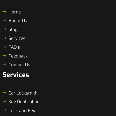
Home
About Us
blog
Services
FAQ's
Feedback
Contact Us
Services
Car Locksmith
Key Duplication
Lock and Key