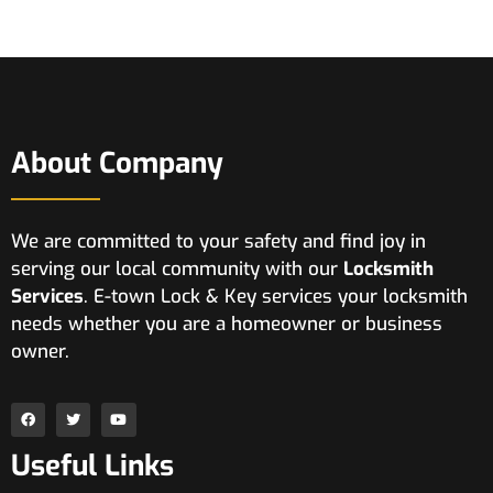
About Company
We are committed to your safety and find joy in
serving our local community with our
Locksmith
Services
. E-town Lock & Key services your locksmith
needs whether you are a homeowner or business
owner.
Useful Links