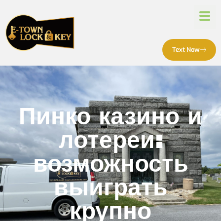
Text Now
Пинко казино и
лотереи:
возможность
выиграть
крупно