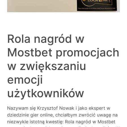
Rola nagród w
Mostbet promocjach
w zwiększaniu
emocji
użytkowników
Nazywam się Krzysztof Nowak i jako ekspert w
dziedzinie gier online, chciałbym zwrócić uwagę na
niezwykle istotną kwestię: Rola nagród w Mostbet