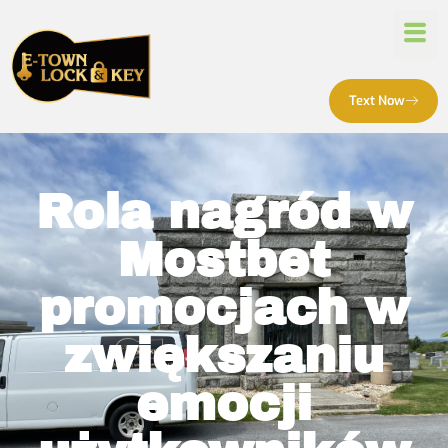
Text Now
Rola nagród w
Mostbet
promocjach w
zwiększaniu
emocji