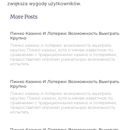
zwiększa wygodę użytkowników.
More Posts
Пинко Казино И Лотереи: Возможность Выиграть
Крупно
Пинко казино и лотереи: возможность выиграть
крупно Пинко казино, хотя и менее известное по
сравнению с традиционными казино и лотереями,
предоставляет игрокам уникальную возможность
испытать
Пинко Казино И Лотереи: Возможность Выиграть
Крупно
Пинко казино и лотереи: возможность выиграть
крупно Пинко казино, хотя и менее известное по
сравнению с традиционными казино и лотереями,
предоставляет игрокам уникальную возможность
испытать
Пинко Казино И Лотереи: Возможность Выиграть