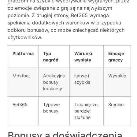
graczom na szybkie wycofywanie wygranych, przez
co emocje związane z grą są na najwyższym
poziomie. Z drugiej strony, Bet365 wymaga
spełnienia dodatkowych warunków w przypadku
odbioru bonusów, co może zniechęcać niektórych
użytkowników.
Platforma
Typ
Warunki
Emocje
nagród
wypłaty
graczy
Mostbet
Atrakcyjne
Łatwe i
Wysokie
bonusy,
szybkie
konkursy
Bet365
Typowe
Trudniejsze,
Średnie
bonusy
bardziej
złożone
Bonusy a doświadczenia