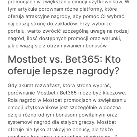
promocjach w zwiększaniu emocji użytkowników. W
tym artykule porównam różne platformy, które
oferują atrakcyjne nagrody, aby pomóc Ci wybrać
najlepszą stronę do zakładów. Przy wyborze
portalu, warto zwrócić szczególną uwagę na rodzaj
nagród, ilość dostępnych promocji oraz warunki,
jakie wiążą się z otrzymywaniem bonusów.
Mostbet vs. Bet365: Kto
oferuje lepsze nagrody?
Gdy akurat rozważasz, która strona wybrać,
porównanie Mostbet i Bet365 może być kluczowe.
Rola nagród w Mostbet promocjach w zwiększaniu
emocji użytkowników jest szczególnie widoczna
dzięki różnorodnym bonusom powitalnym oraz
systemowi nagród dla stałych graczy. Mostbet
oferuje nie tylko atrakcyjne bonusy, ale także
regularne konkursy z nagrodami pieniężnymi. Z