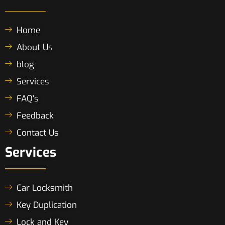
Home
About Us
blog
Services
FAQ's
Feedback
Contact Us
Services
Car Locksmith
Key Duplication
Lock and Key