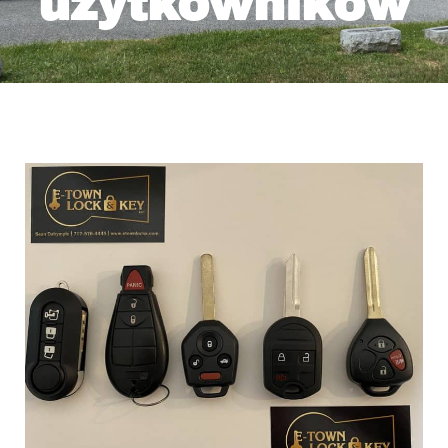
użytkowników